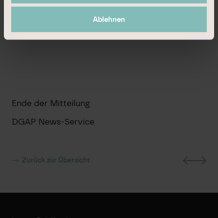
Deutschland
Internet:
www.dic-asset.de
Ablehnen
Ende der Mitteilung
DGAP News-Service
Zurück zur Übersicht