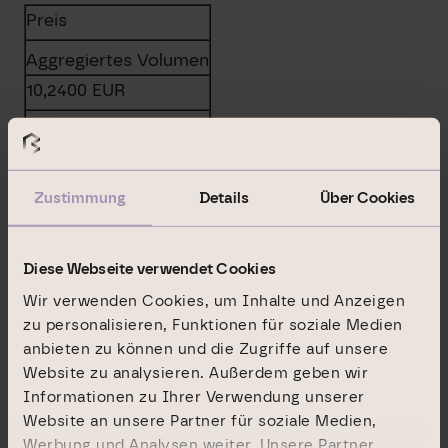
Preis
Aggregiertes Volumen
10,2400
EUR
10844,1600
EUR
e) Datum des Geschäfts
Zustimmung
Details
Über Cookies
2020-11-03; UTC+1
Diese Webseite verwendet Cookies
f) Ort des Geschäfts
Wir verwenden Cookies, um Inhalte und Anzeigen
zu personalisieren, Funktionen für soziale Medien
Name:
anbieten zu können und die Zugriffe auf unsere
UBS AG LONDON BRANCH – SYSTEMATIC
Website zu analysieren. Außerdem geben wir
INTERNALISER
Informationen zu Ihrer Verwendung unserer
Website an unsere Partner für soziale Medien,
MIC:
Werbung und Analysen weiter. Unsere Partner