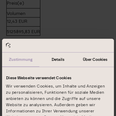
Preis(e)
Volumen
12,43
EUR
5125895,83
EUR
d) Aggregierte Informationen
Preis
Zustimmung
Details
Über Cookies
Aggregiertes Volumen
12,4300
EUR
Diese Webseite verwendet Cookies
5125895,8300
EUR
Wir verwenden Cookies, um Inhalte und Anzeigen
zu personalisieren, Funktionen für soziale Medien
e) Datum des Geschäfts
anbieten zu können und die Zugriffe auf unsere
Website zu analysieren. Außerdem geben wir
Informationen zu Ihrer Verwendung unserer
2019-11-01; UTC+1